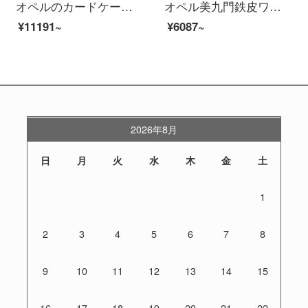
オペルのカードケースのチェイサーカードの箱の資料の箱A 4カードの箱は労働者の箱の広いカードの箱の事務室の戸棚を掛けて厚い金の3斗の白色をプラスします。
オペル美九門鉄皮ワルドラック社員ロッカー0.7 MMの厚いお金
¥11191~
¥6087~
2026年8月
日
月
火
水
木
金
土
1
2
3
4
5
6
7
8
9
10
11
12
13
14
15
16
17
18
19
20
21
22