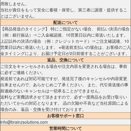
用致しません。
当社が責任をもって安全に蓄積・保管し、第三者に譲渡・提供するこ
とはございません。
配送について
【商品発送のタイミング】 特にご指定がない場合、 前払い決済の場合
（例：銀行振込）⇒ご入金確認後、10営業日以内に発送いたします。
上記以外の決済の場合 （例：クレジットカード）⇒ご注文確認後、10
営業日以内に発送いたします。 ※発送前支払いの場合は、お客様のご入
金タイミングにより、お届け予定日が2日前後することがございます。
返品、交換について
ご注文をキャンセルされる場合や注文内容を変更される場合は、事前
に必ずご連絡ください。
発送前であれば対応可能ですが、発送完了後のキャンセルや内容変更
出来ませんので、あらかじめご了承ください。 また、代引発送後の事
前連絡のないキャンセルは一切承ることができません。
送料など実費請求させて頂きますので、必ず一度商品をお受け取りい
ただいてからの対応となります。 品の欠陥や不良など当社原因による
場合のみ、返品・交換を受け付けております。
お客様サポート窓口
info@brainzsolutions.com
営業時間について