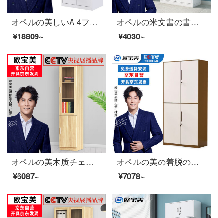
オペルの美しいA 4ファイルの整理棚の事務室のチェストの収納棚の領収書の箱の鉄の皮の箱の27は大きい下を引き出して扉を持ちます。
オペルの米文書の書類の執務する証明の箱の鉄の皮の鋼の事務室の財務室の鉄の箱
¥18809~
¥4030~
オペルの美木质チェイスト简约现代ガラス书棚自由组合チェイストオフィス书棚アーカイブキャビネットの収納棚の上と下の二つのタイプ400*320*1800
オペルの美の着脱のチェイストの資料の箱の事務棚の書類棚の鉄の皮の戸棚は2節の茶褐色を通します
¥6087~
¥7078~