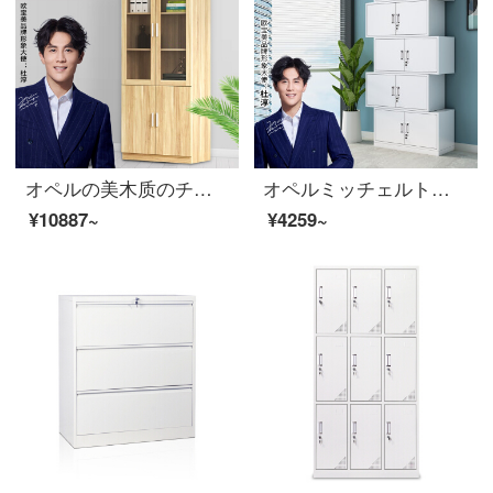
オペルの美木质のチェーストのファイル棚の床につく式の资料の箱の棚の板式の书棚の近代的な简约の金の大きいものの800*400*2000
オペルミッチェルトオフィスキャビネット鋼製の鉄の皮のキャビネットの資料棚にはロックチェイストの財務証明書の棚があります。5つのキャビネットに分かれています。
¥10887~
¥4259~