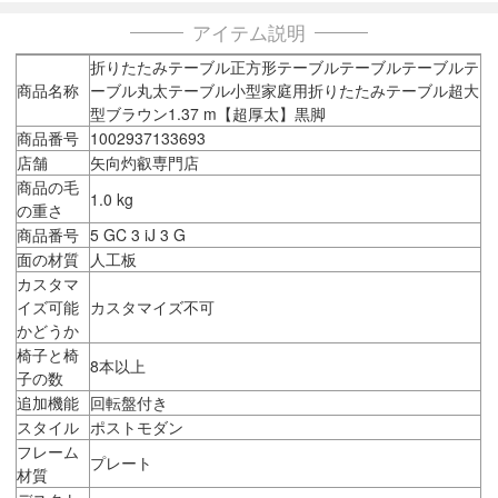
アイテム説明
折りたたみテーブル正方形テーブルテーブルテーブルテ
商品名称
ーブル丸太テーブル小型家庭用折りたたみテーブル超大
型ブラウン1.37 m【超厚太】黒脚
商品番号
1002937133693
店舗
矢向灼叡専門店
商品の毛
1.0 kg
の重さ
商品番号
5 GC 3 iJ 3 G
面の材質
人工板
カスタマ
イズ可能
カスタマイズ不可
かどうか
椅子と椅
8本以上
子の数
追加機能
回転盤付き
スタイル
ポストモダン
フレーム
プレート
材質