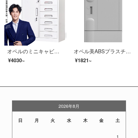
オペルのミニキャビネットのチェーストのキャビネットの鉄の皮のキャビネットの引き出しの資料の箱の書類棚のキャビネットの保管棚は6斗の下にあります。
オペル美ABSプラスチックワルドロッブ学校の学生カバン棚プール風呂サウナ温泉ヨガホテル防水クローゼットジムロッカー370*320*420
¥4030~
¥1821~
2026年8月
日
月
火
水
木
金
土
1