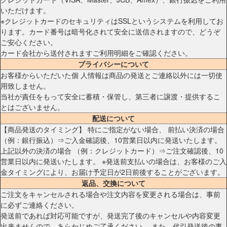
いただけます。
※クレジットカードのセキュリティはSSLというシステムを利用してお
ります。カード番号は暗号化されて安全に送信されますので、どうぞ
ご安心ください。
カード会社から送付されますご利用明細をご確認ください。
プライバシーについて
お客様からいただいた個 人情報は商品の発送とご連絡以外には一切使
用致しません。
当社が責任をもって安全に蓄積・保管し、第三者に譲渡・提供するこ
とはございません。
配送について
【商品発送のタイミング】 特にご指定がない場合、 前払い決済の場合
（例：銀行振込）⇒ご入金確認後、10営業日以内に発送いたします。
上記以外の決済の場合 （例：クレジットカード）⇒ご注文確認後、10
営業日以内に発送いたします。 ※発送前支払いの場合は、お客様のご入
金タイミングにより、お届け予定日が2日前後することがございます。
返品、交換について
ご注文をキャンセルされる場合や注文内容を変更される場合は、事前
に必ずご連絡ください。
発送前であれば対応可能ですが、発送完了後のキャンセルや内容変更
出来ませんので、あらかじめご了承ください。 また、代引発送後の事