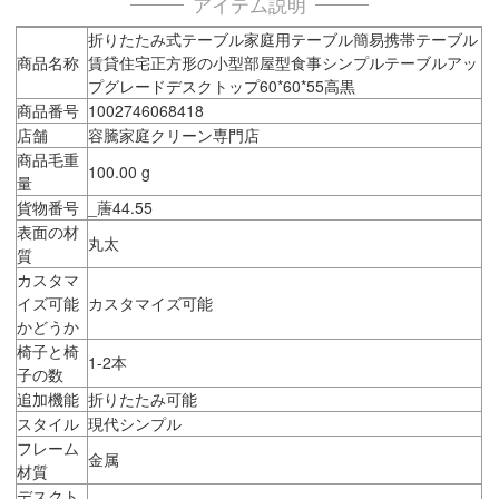
アイテム説明
折りたたみ式テーブル家庭用テーブル簡易携帯テーブル
商品名称
賃貸住宅正方形の小型部屋型食事シンプルテーブルアッ
プグレードデスクトップ60*60*55高黒
商品番号
1002746068418
店舗
容騰家庭クリーン専門店
商品毛重
100.00 g
量
貨物番号
_蓎44.55
表面の材
丸太
質
カスタマ
イズ可能
カスタマイズ可能
かどうか
椅子と椅
1-2本
子の数
追加機能
折りたたみ可能
スタイル
現代シンプル
フレーム
金属
材質
デスクト