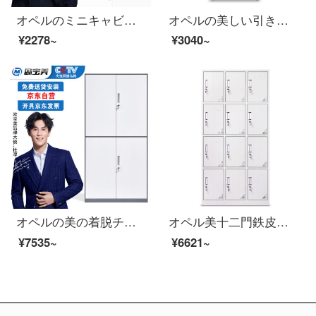
オペルのミニキャビネットのファイルキャビネットのチェイトテーブルの下にあるテーブルの活动棚の钢制ナイトテ-ブルの一斗一门
オペルの美しい引き出しA 4ファイルの低いキャビネットの事務室の物の6階の斗の収納棚の浅い青色
¥2278~
¥3040~
オペルの美の着脱チェイストの資料の箱の書類棚の鋼製の鉄の皮の箱の倉庫は双節の箱を通して1850*900*400を通します
オペル美十二門鉄皮ワルドロッブ社員ロッカー0.7 MMの厚いお金
¥7535~
¥6621~