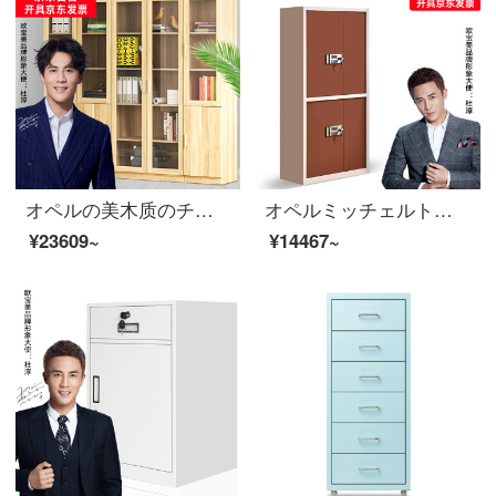
オペルの美木质のチェーストボード式の床に置く资料の箱の书类の箱はガラスの简约な书棚の事务库の事务库の収纳の箱の組合せの金を持ちます2000*320*1800
オペルミッチェルトパスワードキャビネット大型電子チェーストセットダブルコーヒー色
¥23609~
¥14467~