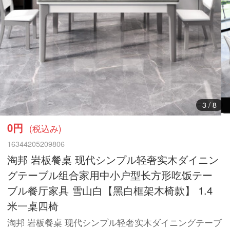
3
/
8
0円
(税込み)
16344205209806
淘邦 岩板餐桌 现代シンプル轻奢实木ダイニン
グテーブル组合家用中小户型长方形吃饭テー
ブル餐厅家具 雪山白【黑白框架木椅款】 1.4
米一桌四椅
淘邦 岩板餐桌 现代シンプル轻奢实木ダイニングテーブ