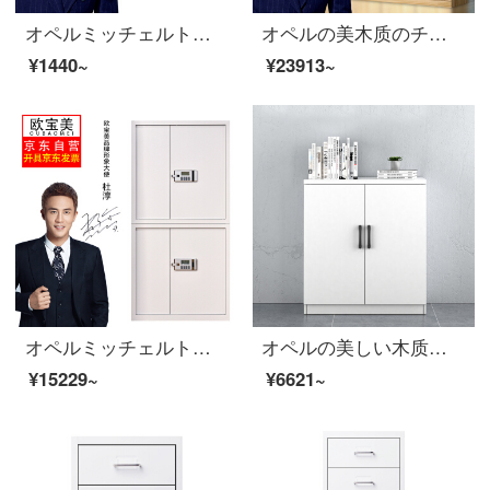
オペルミッチェルトオフィスコンボキャビネットキャビネットのキャビネットは5つのシングルキャビネットに分かれています。
オペルの美木质のチェーストの书类棚の床につく式の资料の箱の棚の板式の书棚の现代の简约の金の5つの书棚の2000*400*2000
¥1440~
¥23913~
オペルミッチェルト電子チェイスファイルキャビネットのパスワードキャビネットの電子錠の分離式
オペルの美しい木质の靴の箱の保管棚のお茶の食器棚の低い戸棚のベランダの戸棚の白色の2つの靴の箱
¥15229~
¥6621~