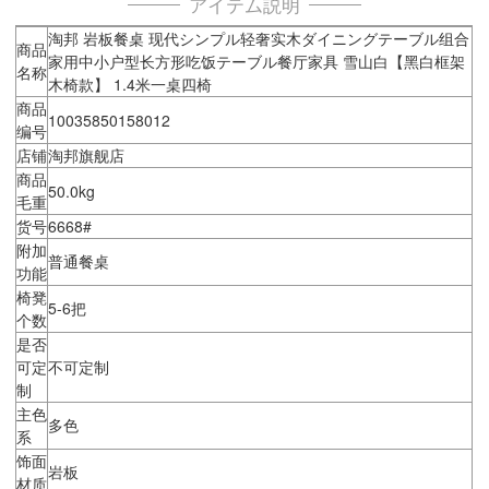
アイテム説明
淘邦 岩板餐桌 现代シンプル轻奢实木ダイニングテーブル组合
商品
家用中小户型长方形吃饭テーブル餐厅家具 雪山白【黑白框架
名称
木椅款】 1.4米一桌四椅
商品
10035850158012
编号
店铺
淘邦旗舰店
商品
50.0kg
毛重
货号
6668#
附加
普通餐桌
功能
椅凳
5-6把
个数
是否
可定
不可定制
制
主色
多色
系
饰面
岩板
材质