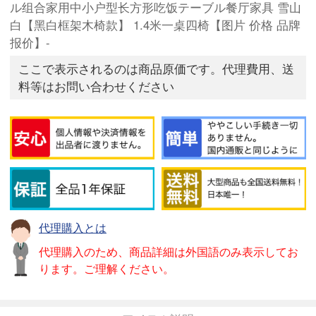
ル组合家用中小户型长方形吃饭テーブル餐厅家具 雪山
白【黑白框架木椅款】 1.4米一桌四椅【图片 价格 品牌
报价】-
ここで表示されるのは商品原価です。代理費用、送
料等はお問い合わせください
代理購入とは
代理購入のため、商品詳細は外国語のみ表示してお
ります。ご理解ください。