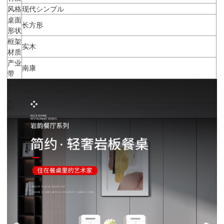
风格
现代シンプル
桌面
长方形
形状
框架
实木
材质
产业
南康
带