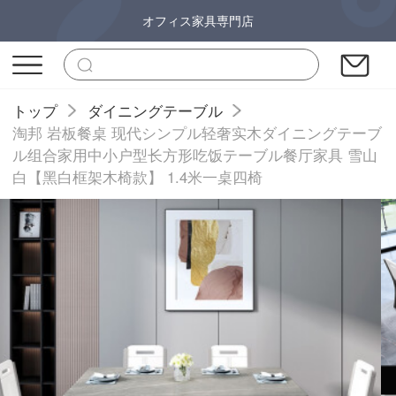
オフィス家具専門店
トップ
ダイニングテーブル
淘邦 岩板餐桌 现代シンプル轻奢实木ダイニングテーブ
ル组合家用中小户型长方形吃饭テーブル餐厅家具 雪山
白【黑白框架木椅款】 1.4米一桌四椅