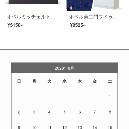
オペルミッチェルト資料棚の下駄箱の茶箱の入り口の戸棚の灰色の760*900*400
オペル美二門ワドゥロワールドロブ社員寮のタンスは暖かい白です。
¥5150~
¥8525~
2026年8月
日
月
火
水
木
金
土
1
2
3
4
5
6
7
8
9
10
11
12
13
14
15