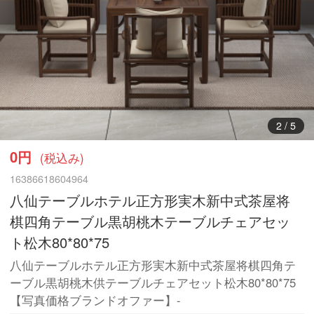
3
/
5
0円
(税込み)
16386618604964
八仙テーブルホテル正方形実木新中式茶屋将
棋四角テーブル黒胡桃木テーブルチェアセッ
ト松木80*80*75
八仙テーブルホテル正方形実木新中式茶屋将棋四角テ
ーブル黒胡桃木供テーブルチェアセット松木80*80*75
【写真価格ブランドオファー】-