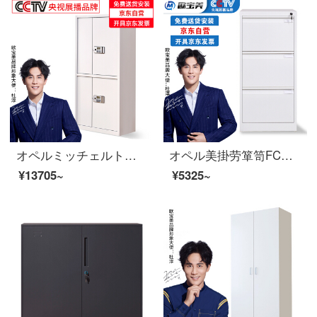
オペルミッチェルトパスワードキャビネット大型電子チェースト引出しコード付きロック
オペル美掛劳箪笥FC吊り上げチェスト三斗カード箱立式引出し資料棚A 4鉄皮棚白加厚金
¥13705~
¥5325~