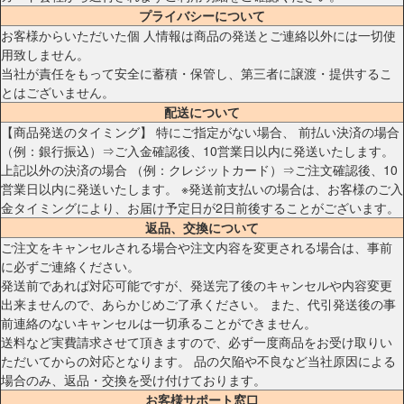
プライバシーについて
お客様からいただいた個 人情報は商品の発送とご連絡以外には一切使
用致しません。
当社が責任をもって安全に蓄積・保管し、第三者に譲渡・提供するこ
とはございません。
配送について
【商品発送のタイミング】 特にご指定がない場合、 前払い決済の場合
（例：銀行振込）⇒ご入金確認後、10営業日以内に発送いたします。
上記以外の決済の場合 （例：クレジットカード）⇒ご注文確認後、10
営業日以内に発送いたします。 ※発送前支払いの場合は、お客様のご入
金タイミングにより、お届け予定日が2日前後することがございます。
返品、交換について
ご注文をキャンセルされる場合や注文内容を変更される場合は、事前
に必ずご連絡ください。
発送前であれば対応可能ですが、発送完了後のキャンセルや内容変更
出来ませんので、あらかじめご了承ください。 また、代引発送後の事
前連絡のないキャンセルは一切承ることができません。
送料など実費請求させて頂きますので、必ず一度商品をお受け取りい
ただいてからの対応となります。 品の欠陥や不良など当社原因による
場合のみ、返品・交換を受け付けております。
お客様サポート窓口