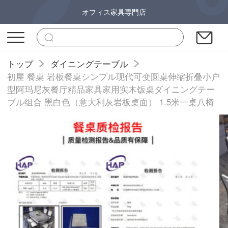
オフィス家具専門店
トップ
ダイニングテーブル
初屋 餐桌 岩板餐桌シンプル现代可变圆桌伸缩折叠小户
型阿玛尼灰餐厅精品家具家用实木饭桌ダイニングテー
ブル组合 黑白色（意大利灰岩板桌面） 1.5米一桌八椅