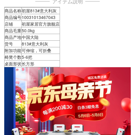
アイテム説明
商品名称
初屋813#意大利灰
商品编号
10031013467043
店铺
初屋家居官方旗舰店
商品毛重
50.0kg
商品产地
中国大陆
货号
813#意大利灰
附加功能
可伸缩，可折叠
椅凳个数
5-6把
桌面形状
长方形