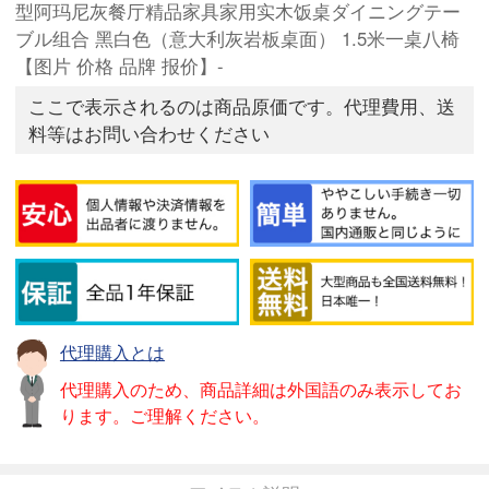
型阿玛尼灰餐厅精品家具家用实木饭桌ダイニングテー
ブル组合 黑白色（意大利灰岩板桌面） 1.5米一桌八椅
【图片 价格 品牌 报价】-
ここで表示されるのは商品原価です。代理費用、送
料等はお問い合わせください
代理購入とは
代理購入のため、商品詳細は外国語のみ表示してお
ります。ご理解ください。