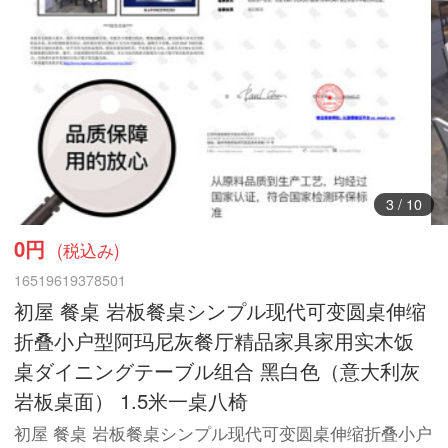
3
/
10
0円
(税込み)
16519619378501
初屋 餐桌 岩板餐桌シンプル现代可变圆桌伸缩
折叠小户型阿玛尼灰餐厅精品家具家用实木饭
桌ダイニングテーブル组合 黑白色（意大利灰
岩板桌面） 1.5米一桌八椅
初屋 餐桌 岩板餐桌シンプル现代可变圆桌伸缩折叠小户