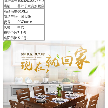
商品编号
10042638475603
店铺
菩叶子家具旗舰店
商品毛重
60.0kg
商品产地
中国大陆
货号
PCZ001#
风格
中式
椅凳个数
7-8把
桌面形状
长方形