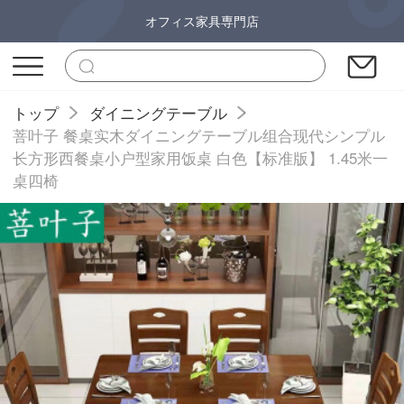
オフィス家具専門店
トップ
ダイニングテーブル
菩叶子 餐桌实木ダイニングテーブル组合现代シンプル
长方形西餐桌小户型家用饭桌 白色【标准版】 1.45米一
桌四椅