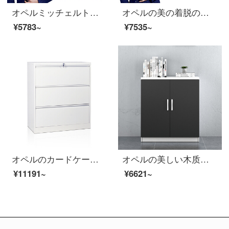
オペルミッチェルトオフィスキャビネット鋼製のブリーフィングキャビネットの資料棚は5つのキャビネットに分かれています。
オペルの美の着脱のチェイストの資料の箱の書類棚の鋼製の鉄の皮の箱の中の2斗の箱の1850*900*400
¥5783~
¥7535~
オペルのカードケースのチェイサーカードの箱の資料の箱A 4カードの箱は労働者の箱の広いカードの箱の事務室の戸棚を掛けて厚い金の3斗の白色をプラスします。
オペルの美しい木质の靴の箱の保管棚のお茶の食器棚の低い戸棚のベランダの戸棚の黒色の2つの靴の箱
¥11191~
¥6621~