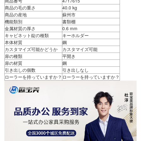
商品番号
4717615
商品の毛の重さ
40.0 kg
商品の産地
蘇州市
機能類別
書類棚
金属材質の厚さ
0.6 mm
キャビネット錠の種類
キーホルダー
本体材質
鋼
カスタマイズ可能かどうか
カスタマイズ可能
扉の種類
平開き
扉の材質
鋼
引き出しの個数
引き出しなし
ローラーを持っていますか？
ローラーを持っていますか？