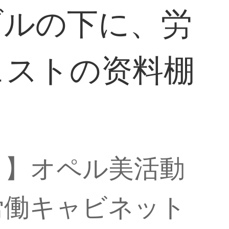
ブルの下に、労
ェストの资料棚
。
ト】オペル美活動
労働キャビネット