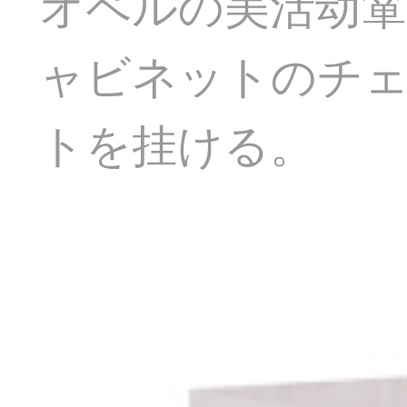
オペルの美活动箪
ャビネットのチ
トを挂ける。