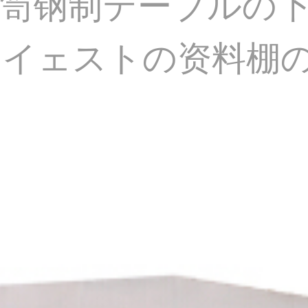
笥钢制テーブルの
ェイェストの资料棚