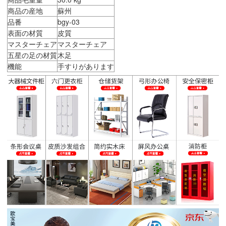
商品の産地
蘇州
品番
bgy-03
表面の材質
皮質
マスターチェア
マスターチェア
五星の足の材質
木足
機能
手すりがあります