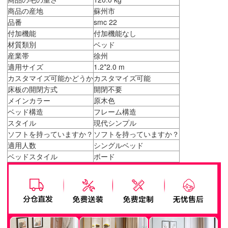
商品の産地
蘇州市
品番
smc 22
付加機能
付加機能なし
材質類別
ベッド
産業帯
徐州
適用サイズ
1.2*2.0 m
カスタマイズ可能かどうか
カスタマイズ可能
床板の開閉方式
開閉不要
メインカラー
原木色
ベッド構造
フレーム構造
スタイル
現代シンプル
ソフトを持っていますか？
ソフトを持っていますか？
適用人数
シングルベッド
ベッドスタイル
ボード