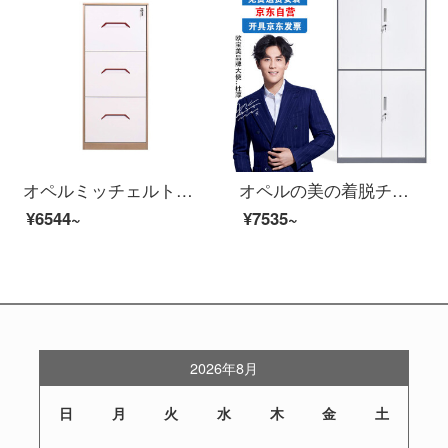
オペルミッチェルトオフィスキャビネット資料キャビネットネットネットネットのカードケース引上げキャビネットFC/A 4立式アーカイブキャビネットの三斗(452タイプ)
オペルの美の着脱チェイストの資料の箱の書類棚の鋼製の鉄の皮の箱の倉庫は双節の箱を通して1850*900*400を通します
¥6544~
¥7535~
2026年8月
日
月
火
水
木
金
土