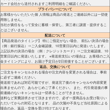
カード会社から送付されますご利用明細をご確認ください。
プライバシーについて
お客様からいただいた個 人情報は商品の発送とご連絡以外には一切使
用致しません。
当社が責任をもって安全に蓄積・保管し、第三者に譲渡・提供するこ
とはございません。
配送について
【商品発送のタイミング】 特にご指定がない場合、 前払い決済の場合
（例：銀行振込）⇒ご入金確認後、10営業日以内に発送いたします。
上記以外の決済の場合 （例：クレジットカード）⇒ご注文確認後、10
営業日以内に発送いたします。 ※発送前支払いの場合は、お客様のご入
金タイミングにより、お届け予定日が2日前後することがございます。
返品、交換について
ご注文をキャンセルされる場合や注文内容を変更される場合は、事前
に必ずご連絡ください。
発送前であれば対応可能ですが、発送完了後のキャンセルや内容変更
出来ませんので、あらかじめご了承ください。 また、代引発送後の事
前連絡のないキャンセルは一切承ることができません。
送料など実費請求させて頂きますので、必ず一度商品をお受け取りい
ただいてからの対応となります。 品の欠陥や不良など当社原因による
場合のみ、返品・交換を受け付けております。