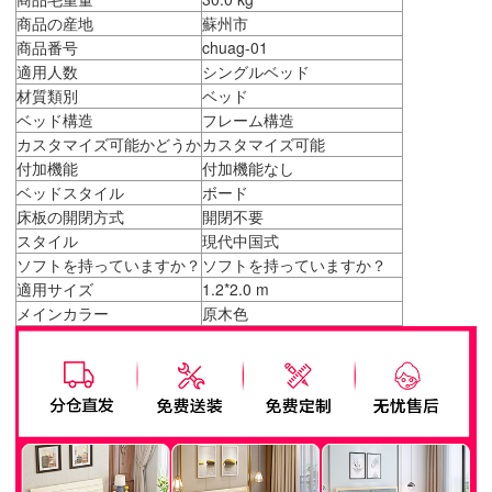
商品の産地
蘇州市
商品番号
chuag-01
適用人数
シングルベッド
材質類別
ベッド
ベッド構造
フレーム構造
カスタマイズ可能かどうか
カスタマイズ可能
付加機能
付加機能なし
ベッドスタイル
ボード
床板の開閉方式
開閉不要
スタイル
現代中国式
ソフトを持っていますか？
ソフトを持っていますか？
適用サイズ
1.2*2.0 m
メインカラー
原木色