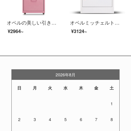
オペルの美しい引き出しA 4ファイルの低いキャビネットの事務室の物の5階の斗の収納の箱のピンク色
オペルミッチェルト资料棚机の下にあるイベントキャビネットのミニキャビネット。
¥2964~
¥3124~
2026年8月
日
月
火
水
木
金
土
1
2
3
4
5
6
7
8