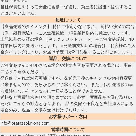
当社が責任をもって安全に蓄積・保管し、第三者に譲渡・提供するこ
とはございません。
配送について
【商品発送のタイミング】 特にご指定がない場合、 前払い決済の場合
（例：銀行振込）⇒ご入金確認後、10営業日以内に発送いたします。
上記以外の決済の場合 （例：クレジットカード）⇒ご注文確認後、10
営業日以内に発送いたします。 ※発送前支払いの場合は、お客様のご入
金タイミングにより、お届け予定日が2日前後することがございます。
返品、交換について
ご注文をキャンセルされる場合や注文内容を変更される場合は、事前
に必ずご連絡ください。
発送前であれば対応可能ですが、発送完了後のキャンセルや内容変更
出来ませんので、あらかじめご了承ください。 また、代引発送後の事
前連絡のないキャンセルは一切承ることができません。
送料など実費請求させて頂きますので、必ず一度商品をお受け取りい
ただいてからの対応となります。 品の欠陥や不良など当社原因による
場合のみ、返品・交換を受け付けております。
お客様サポート窓口
info@brainzsolutions.com
営業時間について
ネットでのご注文は24時間受け付けております。