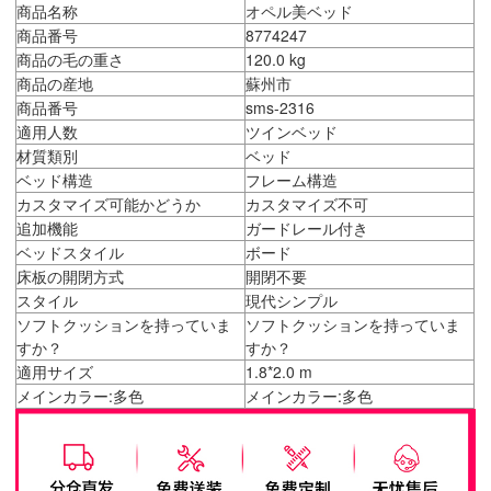
商品名称
オペル美ベッド
商品番号
8774247
商品の毛の重さ
120.0 kg
商品の産地
蘇州市
商品番号
sms-2316
適用人数
ツインベッド
材質類別
ベッド
ベッド構造
フレーム構造
カスタマイズ可能かどうか
カスタマイズ不可
追加機能
ガードレール付き
ベッドスタイル
ボード
床板の開閉方式
開閉不要
スタイル
現代シンプル
ソフトクッションを持っていま
ソフトクッションを持っていま
すか？
すか？
適用サイズ
1.8*2.0 m
メインカラー:多色
メインカラー:多色