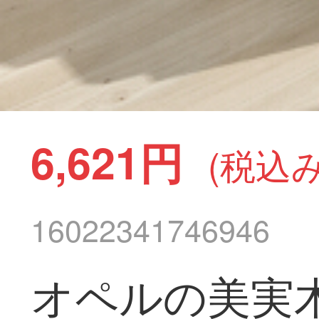
6,621円
(税込み
16022341746946
オペルの美実