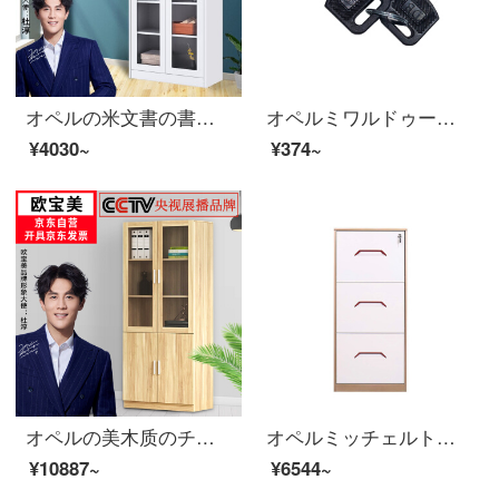
オペルの米文書の書類の執務する証明の箱の鉄の皮の鋼の事務室の財務室の鉄の箱のすべての体のガラスのキャビネット
オペルミワルドゥーブルロックチェーストロック鉄の皮の戸棚に鍵をかけます。
¥4030~
¥374~
オペルの美木质のチェーストのファイル棚の床につく式の资料の箱の棚の板式の书棚の近代的な简约の金の大きいものの800*400*2000
オペルミッチェルトオフィスキャビネット資料キャビネットネットネットネットのカードケース引上げキャビネットFC/A 4立式アーカイブキャビネットの三斗(452タイプ)
¥10887~
¥6544~