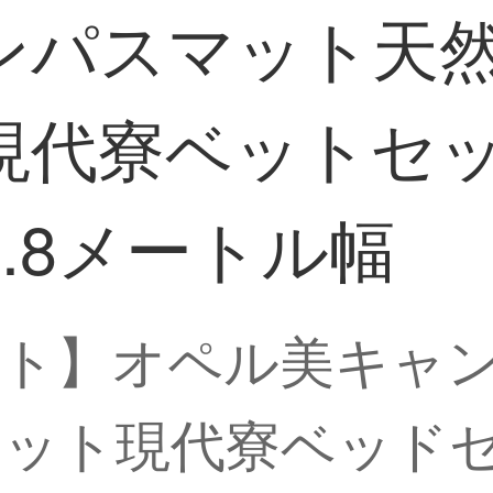
ンパスマット天
現代寮ベットセ
.8メートル幅
ット】オペル美キャ
マット現代寮ベッド