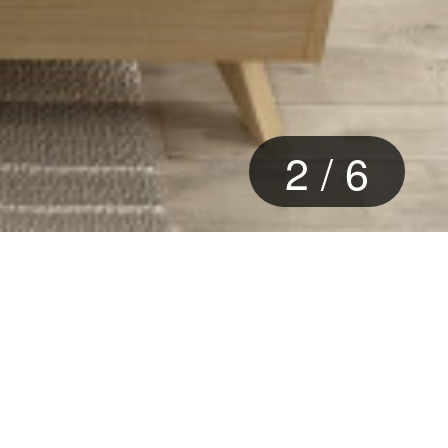
2
/
6