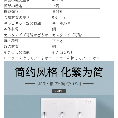
商品の産地
上海
機能類別
書類棚
金属材質の厚さ
0.6 mm
キャビネット錠の種類
キーホルダー
本体材質
鋼
カスタマイズ可能かどうか
カスタマイズ可能
扉の種類
平開き
扉の材質
鋼
引き出しの個数
引き出しなし
ローラーを持っていますか？
ローラーを持っていますか？