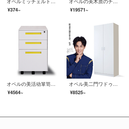
オペルミッチェルトファイルキャビネット情報キャビネットの仕切り板一つ。
オペルの美木质のチェーストのファイルキャビネットの床につく式の资料のキャビネットの在库の板式の书棚の现代の简约の金の4つの书棚の1600*400*2000
¥374~
¥19571~
オペルの美活动箪笥钢制テーブルの下に、労働者用キャビネットのチェイェストの资料棚の低いキャビネットを挂ける。
オペル美二門ワドゥロワールドロブ社員寮のタンスは暖かい白です。
¥4564~
¥8525~