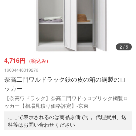
3
/
5
4,716円
(税込み)
16034448319276
奈高二門ワルドラック鉄の皮の箱の鋼製のロ
ッカー
【奈高ワドラック】奈高二門ワドゥロブリック鋼製ロ
ッカー【相場見積り価格評定】-京東
ここで表示されるのは商品原価です。代理費用、送
料等はお問い合わせください