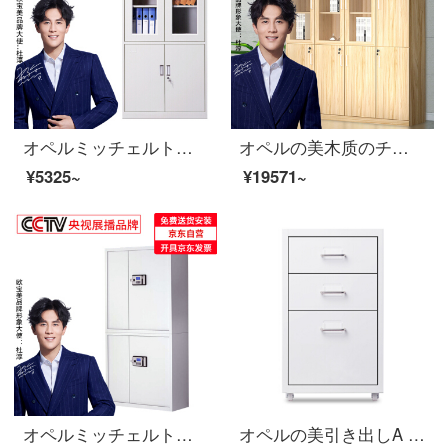
オペルミッチェルトオフィスキャビネット鋼製の鉄の皮のキャビネットの資料棚のアーカイブキャビネットの大きい器械のチェーストの厚いお金
オペルの美木质のチェーストのファイルキャビネットの床につく式の资料のキャビネットの在库の板式の书棚の现代の简约の金の4つの书棚の1600*400*2000
¥5325~
¥19571~
オペルミッチェルト電子チェイサー金庫のパスワードボックスをダブルクリックします。
オペルの美引き出しA 4ファイルの低いキャビネットの事務室の物の3階の斗の収納棚の白色