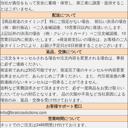
当社が責任をもって安全に蓄積・保管し、第三者に譲渡・提供するこ
とはございません。
配送について
【商品発送のタイミング】 特にご指定がない場合、 前払い決済の場合
（例：銀行振込）⇒ご入金確認後、10営業日以内に発送いたします。
上記以外の決済の場合 （例：クレジットカード）⇒ご注文確認後、10
営業日以内に発送いたします。 ※発送前支払いの場合は、お客様のご入
金タイミングにより、お届け予定日が2日前後することがございます。
返品、交換について
ご注文をキャンセルされる場合や注文内容を変更される場合は、事前
に必ずご連絡ください。
発送前であれば対応可能ですが、発送完了後のキャンセルや内容変更
出来ませんので、あらかじめご了承ください。 また、代引発送後の事
前連絡のないキャンセルは一切承ることができません。
送料など実費請求させて頂きますので、必ず一度商品をお受け取りい
ただいてからの対応となります。 品の欠陥や不良など当社原因による
場合のみ、返品・交換を受け付けております。
お客様サポート窓口
info@brainzsolutions.com
営業時間について
ネットでのご注文は24時間受け付けております。