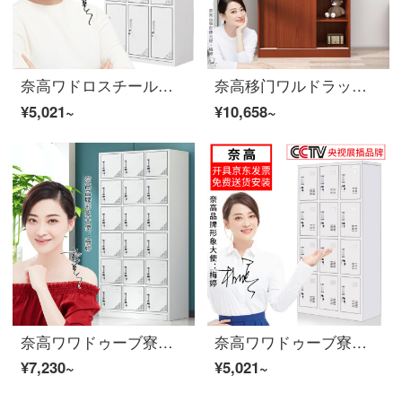
奈高ワドロスチール製寮の従業員がロッカーロッカーロッカーの食器棚に複数の戸棚を収納している九門ワルドラブ
奈高移门ワルドラック现代简约箪笥木板式ワドラブコンボボックス柚木色1800*800*500
¥5,021~
¥10,658~
奈高ワワドゥーブ寮の従業員がロッカーの下駄箱の食器棚に多くの戸棚を保管しています。十八ドアのワウドゥーブが厚いお金を加えています。
奈高ワワドゥーブ寮の従業員がロッカーの下駄箱の食器棚に複数の戸棚を収納している十二ドアワルドローブブ
¥7,230~
¥5,021~