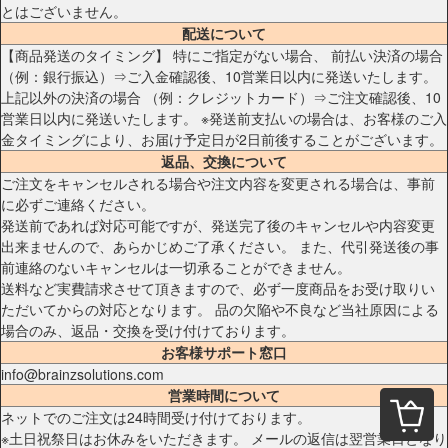
とはございません。
配送について
【商品発送のタイミング】 特にご指定がない場合、 前払い決済の場合
（例：銀行振込）⇒ご入金確認後、10営業日以内に発送いたします。
上記以外の決済の場合 （例：クレジットカード）⇒ご注文確認後、10
営業日以内に発送いたします。 ※発送前支払いの場合は、お客様のご入
金タイミングにより、お届け予定日が2日前後することがございます。
返品、交換について
ご注文をキャンセルされる場合や注文内容を変更される場合は、事前
に必ずご連絡ください。
発送前であれば対応可能ですが、発送完了後のキャンセルや内容変更
出来ませんので、あらかじめご了承ください。 また、代引発送後の事
前連絡のないキャンセルは一切承ることができません。
送料など実費請求させて頂きますので、必ず一度商品をお受け取りい
ただいてからの対応となります。 品の欠陥や不良など当社原因による
場合のみ、返品・交換を受け付けております。
お客様サポート窓口
info@brainzsolutions.com
営業時間について
ネットでのご注文は24時間受け付けております。
※土日祝祭日はお休みをいただきます。 メールの返信は翌営業日となり