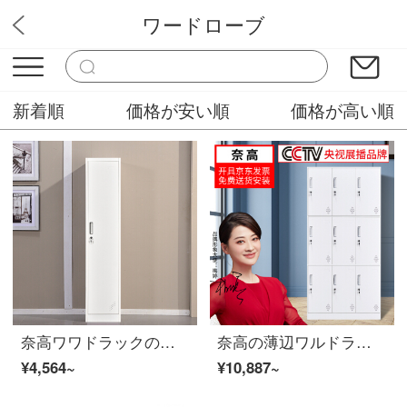
ワードローブ
オフィス家具専門店
新着順
価格が安い順
価格が高い順
奈高ワワドラックの一門の従業員棚鋼製の事務所の寮のロッカーの鉄皮の箱のシングルドアの純白
奈高の薄辺ワルドラックの脱着ロッカーロッカーロッカーロッカーロッカー9ドアワルドラックの純白豪華加重金
¥4,564~
¥10,887~