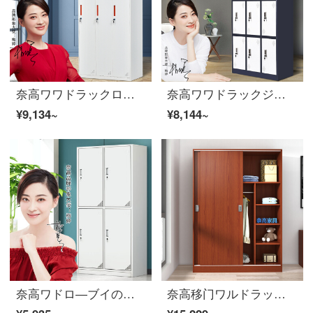
奈高ワワドラックロッカーロッカーには、寮の鍵をかけるバスルームのロッカーがあります。三つの更衣室の純白豪華な厚手のオレンジの取っ手がついています。
奈高ワワドラックジムの浴室従業員棚に9つのワルドラックのカバーを取り外す
¥9,134~
¥8,144~
奈高ワドロ―ブイの鉄の皮の箱の保管物の食器棚の下駄箱の4つのワ―ドロ―ブブの厚い金
奈高移门ワルドラック现代简约箪笥木板式ワドラックコンボボックス柚木色1800*1200*500