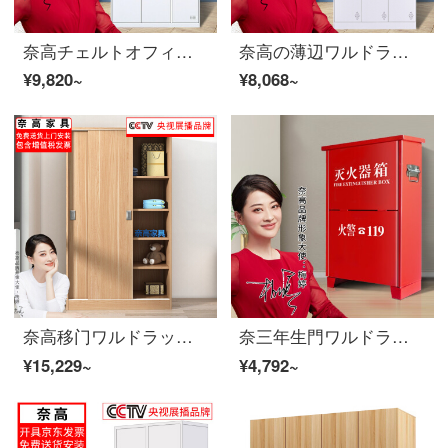
奈高チェルトオフィスキャビネット資料キャビネットキャビネットのロッカーの純白五ドアの更衣室の薄辺が豪華で厚いタイプです。
奈高の薄辺ワルドラックの脱着ロッカーロッカーロッカーロッカーロッカー三門ワルドラックの純白豪華加重金
¥9,820~
¥8,068~
奈高移门ワルドラック现代简约箪笥木制板式ワドラックコンボボックス浅胡桃色1800*1200*500
奈三年生門ワルドラックスチール製ロッカー
¥15,229~
¥4,792~