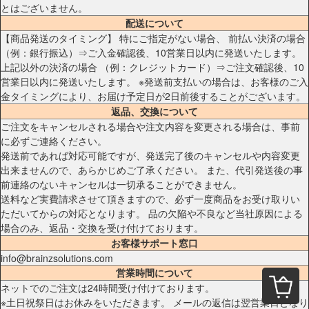
とはございません。
配送について
【商品発送のタイミング】 特にご指定がない場合、 前払い決済の場合
（例：銀行振込）⇒ご入金確認後、10営業日以内に発送いたします。
上記以外の決済の場合 （例：クレジットカード）⇒ご注文確認後、10
営業日以内に発送いたします。 ※発送前支払いの場合は、お客様のご入
金タイミングにより、お届け予定日が2日前後することがございます。
返品、交換について
ご注文をキャンセルされる場合や注文内容を変更される場合は、事前
に必ずご連絡ください。
発送前であれば対応可能ですが、発送完了後のキャンセルや内容変更
出来ませんので、あらかじめご了承ください。 また、代引発送後の事
前連絡のないキャンセルは一切承ることができません。
送料など実費請求させて頂きますので、必ず一度商品をお受け取りい
ただいてからの対応となります。 品の欠陥や不良など当社原因による
場合のみ、返品・交換を受け付けております。
お客様サポート窓口
info@brainzsolutions.com
営業時間について
ネットでのご注文は24時間受け付けております。
※土日祝祭日はお休みをいただきます。 メールの返信は翌営業日となり