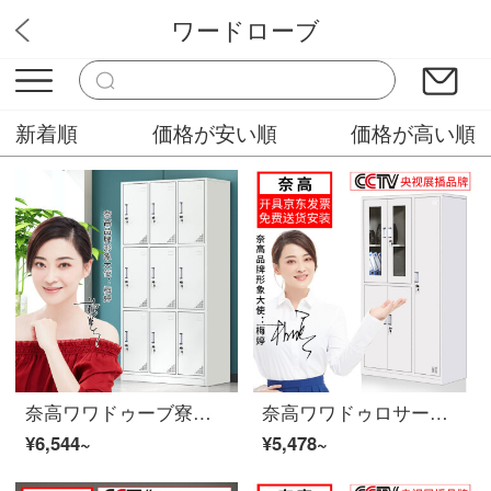
ワードローブ
オフィス家具専門店
新着順
価格が安い順
価格が高い順
奈高ワワドゥーブ寮の従業員がロッカーの中のロッカーの棚に複数の戸棚を収納している9つのドアワルドゥーブが厚いお金を入れています。
奈高ワワドゥロサービスブティックキャビネット情報アーカイブキャビネット5つのワルドゥロサービスブイの豪華な厚いお金
¥6,544~
¥5,478~