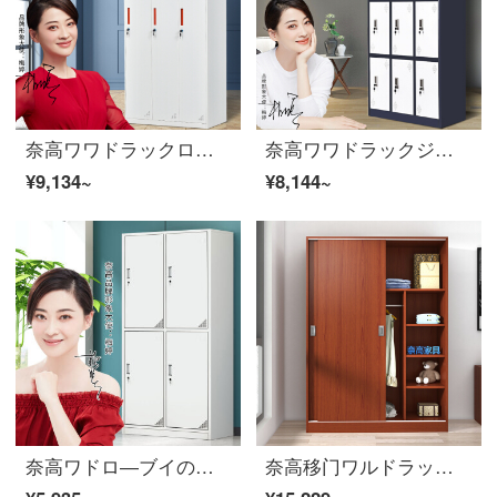
奈高ワワドラックロッカーロッカーには、寮の鍵をかけるバスルームのロッカーがあります。三つの更衣室の純白豪華な厚手のオレンジの取っ手がついています。
奈高ワワドラックジムの浴室従業員棚に9つのワルドラックのカバーを取り外す
¥9,134~
¥8,144~
奈高ワドロ―ブイの鉄の皮の箱の保管物の食器棚の下駄箱の4つのワ―ドロ―ブブの厚い金
奈高移门ワルドラック现代简约箪笥木板式ワドラックコンボボックス柚木色1800*1200*500