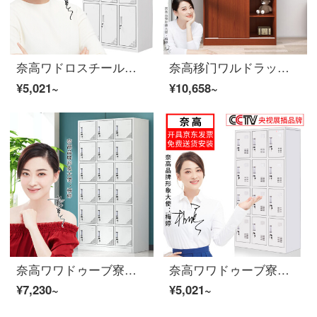
奈高ワドロスチール製寮の従業員がロッカーロッカーロッカーの食器棚に複数の戸棚を収納している九門ワルドラブ
奈高移门ワルドラック现代简约箪笥木板式ワドラブコンボボックス柚木色1800*800*500
¥5,021~
¥10,658~
奈高ワワドゥーブ寮の従業員がロッカーの下駄箱の食器棚に多くの戸棚を保管しています。十八ドアのワウドゥーブが厚いお金を加えています。
奈高ワワドゥーブ寮の従業員がロッカーの下駄箱の食器棚に複数の戸棚を収納している十二ドアワルドローブブ
¥7,230~
¥5,021~