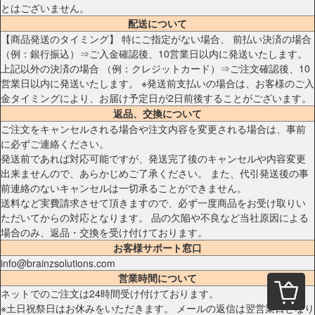
とはございません。
配送について
【商品発送のタイミング】 特にご指定がない場合、 前払い決済の場合
（例：銀行振込）⇒ご入金確認後、10営業日以内に発送いたします。
上記以外の決済の場合 （例：クレジットカード）⇒ご注文確認後、10
営業日以内に発送いたします。 ※発送前支払いの場合は、お客様のご入
金タイミングにより、お届け予定日が2日前後することがございます。
返品、交換について
ご注文をキャンセルされる場合や注文内容を変更される場合は、事前
に必ずご連絡ください。
発送前であれば対応可能ですが、発送完了後のキャンセルや内容変更
出来ませんので、あらかじめご了承ください。 また、代引発送後の事
前連絡のないキャンセルは一切承ることができません。
送料など実費請求させて頂きますので、必ず一度商品をお受け取りい
ただいてからの対応となります。 品の欠陥や不良など当社原因による
場合のみ、返品・交換を受け付けております。
お客様サポート窓口
info@brainzsolutions.com
営業時間について
ネットでのご注文は24時間受け付けております。
※土日祝祭日はお休みをいただきます。 メールの返信は翌営業日となり