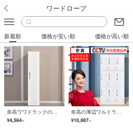
ワードローブ
オフィス家具専門店
新着順
価格が安い順
価格が高い順
奈高ワワドラックの一門の従業員棚鋼製の事務所の寮のロッカーの鉄皮の箱のシングルドアの純白
奈高の薄辺ワルドラックの脱着ロッカーロッカーロッカーロッカーロッカー9ドアワルドラックの純白豪華加重金
¥4,564~
¥10,887~