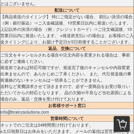
とはございません。
配送について
【商品発送のタイミング】 特にご指定がない場合、 前払い決済の場合
（例：銀行振込）⇒ご入金確認後、10営業日以内に発送いたします。
上記以外の決済の場合 （例：クレジットカード）⇒ご注文確認後、10
営業日以内に発送いたします。 ※発送前支払いの場合は、お客様のご入
金タイミングにより、お届け予定日が2日前後することがございます。
返品、交換について
ご注文をキャンセルされる場合や注文内容を変更される場合は、事前
に必ずご連絡ください。
発送前であれば対応可能ですが、発送完了後のキャンセルや内容変更
出来ませんので、あらかじめご了承ください。 また、代引発送後の事
前連絡のないキャンセルは一切承ることができません。
送料など実費請求させて頂きますので、必ず一度商品をお受け取りい
ただいてからの対応となります。 品の欠陥や不良など当社原因による
場合のみ、返品・交換を受け付けております。
お客様サポート窓口
info@brainzsolutions.com
営業時間について
ネットでのご注文は24時間受け付けております。
※土日祝祭日はお休みをいただきます。 メールの返信は翌営業日となり