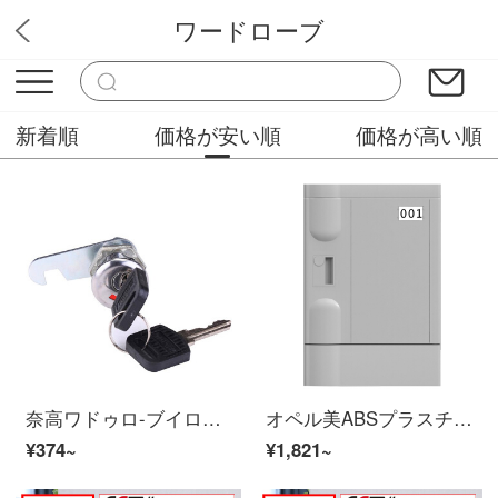
ワードローブ
オフィス家具専門店
新着順
価格が安い順
価格が高い順
奈高ワドゥロ-ブイロックチェイストロック鉄の皮の箱の鍵のペアをロックします。
オペル美ABSプラスチックワルドロッブ学校の学生カバン棚プール風呂サウナ温泉ヨガホテル防水クローゼットジムロッカー370*320*420
¥374~
¥1,821~