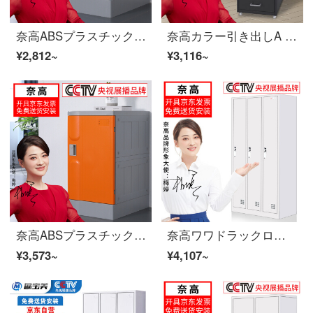
奈高ABSプラスチック学校学生カバン箱風呂プールジムにロッカー従業員ワルター465×390×500 mm
奈高カラー引き出しA 4ファイルロッカーオフィス移動狭窄物多重箱収納小箱テーブル下鉄革整理活動箱6抽黒
¥2,812~
¥3,116~
奈高ABSプラスチック学校学生カバンケース風呂プールジムにロッカー従業員ワルター620×390×500 mm
奈高ワワドラックロッカー従業員ロッカー三門ワルタードロブブブ
¥3,573~
¥4,107~