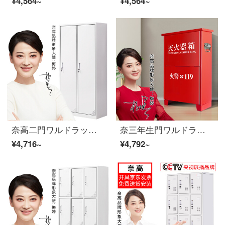
¥4,564~
¥4,564~
奈高二門ワルドラック鉄の皮の箱の鋼製のロッカー
奈三年生門ワルドラックスチール製ロッカー
¥4,716~
¥4,792~