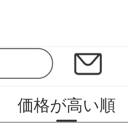
価格が高い順