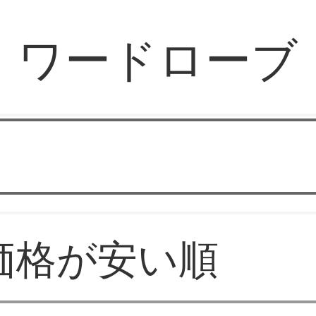
ワードローブ
オフィス家具専門店
価格が安い順