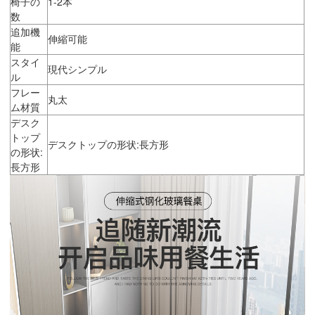
椅子の
1-2本
数
追加機
伸縮可能
能
スタイ
現代シンプル
ル
フレー
丸太
ム材質
デスク
トップ
デスクトップの形状:長方形
の形状:
長方形