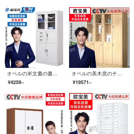
オペルの米文書の書類の執務する証明の箱の鉄の皮の鋼の事務室の財務室の鉄の箱
オペルの美木质のチェーストのファイルキャビネットの床につく式の资料のキャビネットの在库の板式の书棚の现代の简约の金の4つの书棚の1600*400*2000
¥4259~
¥19571~