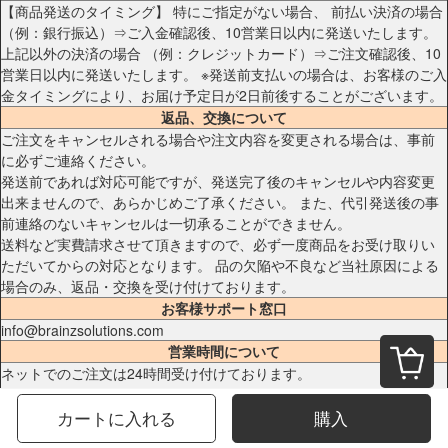
【商品発送のタイミング】 特にご指定がない場合、 前払い決済の場合
（例：銀行振込）⇒ご入金確認後、10営業日以内に発送いたします。
上記以外の決済の場合 （例：クレジットカード）⇒ご注文確認後、10
営業日以内に発送いたします。 ※発送前支払いの場合は、お客様のご入
金タイミングにより、お届け予定日が2日前後することがございます。
返品、交換について
ご注文をキャンセルされる場合や注文内容を変更される場合は、事前
に必ずご連絡ください。
発送前であれば対応可能ですが、発送完了後のキャンセルや内容変更
出来ませんので、あらかじめご了承ください。 また、代引発送後の事
前連絡のないキャンセルは一切承ることができません。
送料など実費請求させて頂きますので、必ず一度商品をお受け取りい
ただいてからの対応となります。 品の欠陥や不良など当社原因による
場合のみ、返品・交換を受け付けております。
お客様サポート窓口
info@brainzsolutions.com
営業時間について
ネットでのご注文は24時間受け付けております。
※土日祝祭日はお休みをいただきます。 メールの返信は翌営業日となり
ますので、ご了承ください。
カートに入れる
購入