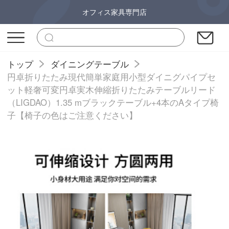
オフィス家具専門店
トップ
ダイニングテーブル
円卓折りたたみ現代簡単家庭用小型ダイニグパイプセ
ット軽奢可変円卓実木伸縮折りたたみテーブルリード
（LIGDAO）1.35 mブラックテーブル+4本のAタイプ椅
子【椅子の色はご注意ください】