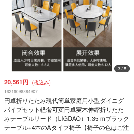
3
/
5
20,561円
(税込み)
16216098384907
円卓折りたたみ現代簡単家庭用小型ダイニグ
パイプセット軽奢可変円卓実木伸縮折りたた
みテーブルリード（LIGDAO）1.35 mブラック
テーブル+4本のAタイプ椅子【椅子の色はご注