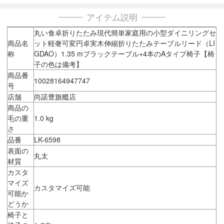
アイテム説明
丸い食卓折りたたみ現代簡単家庭用の小型ダイニリングセ
商品名
ット軽奢可変円卓実木伸縮折りたたみテーブルリード（LI
称
GDAO）1.35 mブラックテーブル+4本のAタイプ椅子【椅
子の色は備考】
商品番
10028164947747
号
店舗
尚諾豊旗艦店
商品の
毛の重
1.0 kg
さ
品番
LK-6598
表面の
丸太
材質
カスタ
マイズ
カスタマイズ可能
可能か
どうか
椅子と