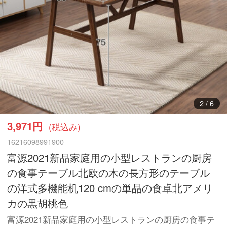
3
/
6
3,971円
(税込み)
16216098991900
富源2021新品家庭用の小型レストランの厨房
の食事テーブル北欧の木の長方形のテーブル
の洋式多機能机120 cmの単品の食卓北アメリ
カの黒胡桃色
富源2021新品家庭用の小型レストランの厨房の食事テ