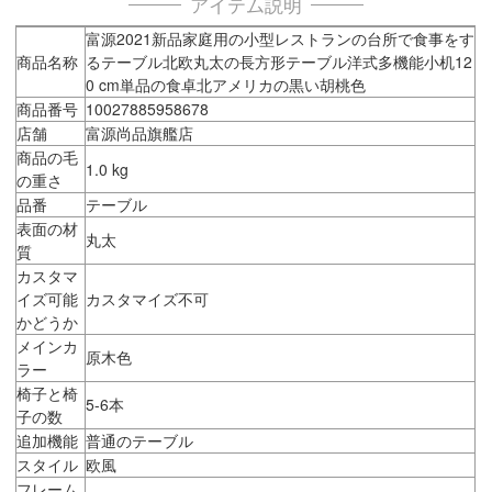
アイテム説明
富源2021新品家庭用の小型レストランの台所で食事をす
商品名称
るテーブル北欧丸太の長方形テーブル洋式多機能小机12
0 cm単品の食卓北アメリカの黒い胡桃色
商品番号
10027885958678
店舗
富源尚品旗艦店
商品の毛
1.0 kg
の重さ
品番
テーブル
表面の材
丸太
質
カスタマ
イズ可能
カスタマイズ不可
かどうか
メインカ
原木色
ラー
椅子と椅
5-6本
子の数
追加機能
普通のテーブル
スタイル
欧風
フレーム