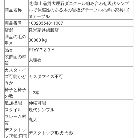
芝·華士品質大理石ダニグール組み合わせ現代シンプ
商品名称
ルで伸縮性のある木の岩板歺テーブルの黒い家具1.2
mテーブル
商品番号
10028354811007
店舗
良米家具旗艦店
商品の毛の
30000 kg
重さ
品番
FTcY 7 Z 3 Y
装飾面の材
大理石
質
カスタマイ
ズ可能かど
カスタマイズ不可
うか
椅子と椅子
1-2本
の数
追加機能
伸縮可能
スタイル
現代シンプル
フレーム材
丸太
質
デスクトッ
デスクトップ形状:円形
プ形状:円形