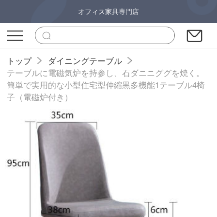
オフィス家具専門店
トップ
ダイニングテーブル
テーブルに電磁気炉を持参し、石ダニニググを焼く。
簡単で実用的な小型住宅型伸縮黒多機能1テーブル4椅
子（電磁炉付き）