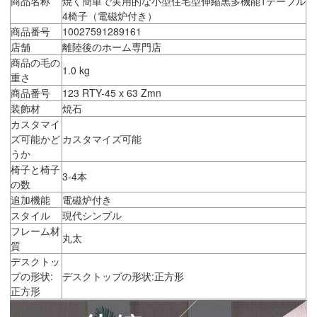
商品名称
焼く簡単で実用的な小型住宅型伸縮黒多機能1テーブル
4椅子（電磁炉付き）
商品番号
10027591289161
店舗
離陸後のホーム専門店
商品の毛の
1.0 kg
重さ
商品番号
123 RTY-45 x 63 Zmn
装飾材
焼石
カスタマイ
ズ可能かど
カスタマイズ可能
うか
椅子と椅子
3-4本
の数
追加機能
電磁炉付き
スタイル
現代シンプル
フレーム材
丸太
質
デスクトッ
プの形状:
デスクトップの形状:正方形
正方形