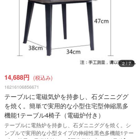
2
/
7
14,688円
(税込み)
16216106856671
テーブルに電磁気炉を持参し、石ダニニググ
を焼く。簡単で実用的な小型住宅型伸縮黒多
機能1テーブル4椅子（電磁炉付き）
テーブルに電熱炉を持参し、石ダニニググを焼く。シ
ンプルで実用的な小型タイプの伸縮性黒色多機能1テー