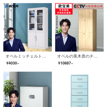
オペルミッチェルトオフィスキャビネット鋼製のブリーフィングキャビネットの資料ロッカーの大器械チェイスト
オペルの美木质のチェーストのファイル棚の床につく式の资料の箱の棚の板式の书棚の现代の简约の金は2节の800*400*2000を通します。
¥4030~
¥10887~