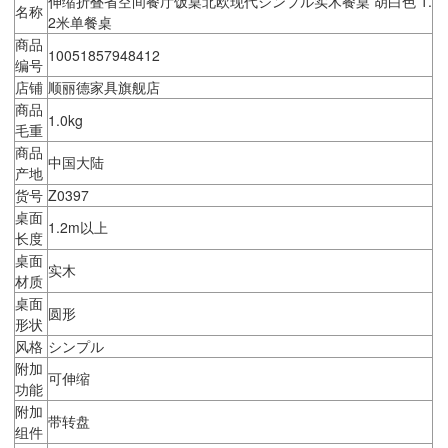
伸缩折叠省空间餐厅饭桌北欧现代シンプル实木餐桌 胡白色 1.
名称
2米单餐桌
商品
10051857948412
编号
店铺
顺丽德家具旗舰店
商品
1.0kg
毛重
商品
中国大陆
产地
货号
Z0397
桌面
1.2m以上
长度
桌面
实木
材质
桌面
圆形
形状
风格
シンプル
附加
可伸缩
功能
附加
带转盘
组件