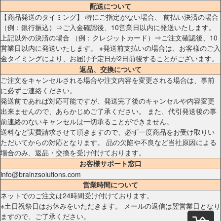
配送について
【商品発送のタイミング】 特にご指定がない場合、 前払い決済の場合
（例：銀行振込）⇒ご入金確認後、10営業日以内に発送いたします。
上記以外の決済の場合 （例：クレジットカード）⇒ご注文確認後、10
営業日以内に発送いたします。 ※発送前支払いの場合は、お客様のご入
金タイミングにより、お届け予定日が2日前後することがございます。
返品、交換について
ご注文をキャンセルされる場合や注文内容を変更される場合は、事前
に必ずご連絡ください。
発送前であれば対応可能ですが、発送完了後のキャンセルや内容変更
出来ませんので、あらかじめご了承ください。 また、代引発送後の事
前連絡のないキャンセルは一切承ることができません。
送料など実費請求させて頂きますので、必ず一度商品をお受け取りい
ただいてからの対応となります。 品の欠陥や不良など当社原因による
場合のみ、返品・交換を受け付けております。
お客様サポート窓口
info@brainzsolutions.com
営業時間について
ネットでのご注文は24時間受け付けております。
※土日祝祭日はお休みをいただきます。 メールの返信は翌営業日となり
ますので、ご了承ください。