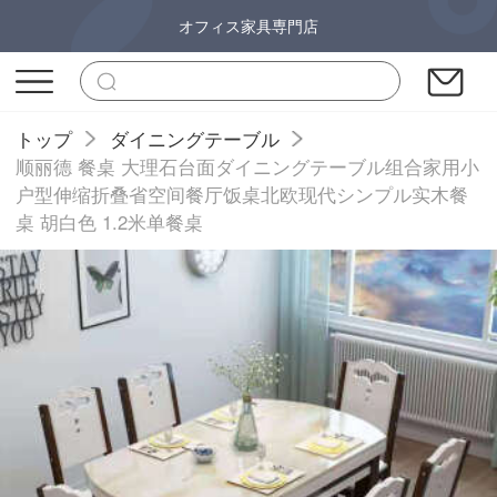
オフィス家具専門店
トップ
ダイニングテーブル
顺丽德 餐桌 大理石台面ダイニングテーブル组合家用小
户型伸缩折叠省空间餐厅饭桌北欧现代シンプル实木餐
桌 胡白色 1.2米单餐桌