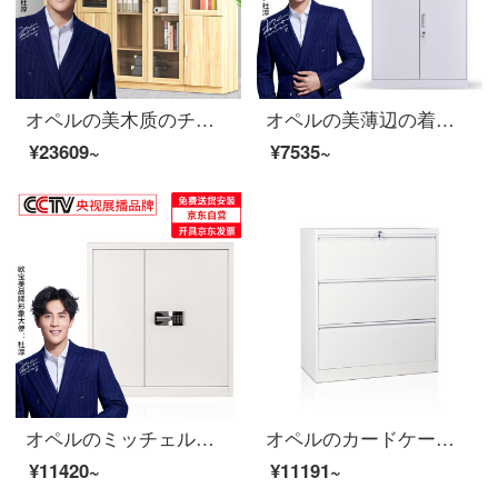
オペルの美木质のチェーストボード式の床に置く资料の箱の书类の箱はガラスの简约な书棚の事务库の事务库の収纳の箱の組合せの金を持ちます2000*320*1800
オペルの美薄辺の着脱チェスト資料棚の書類棚の鋼製の鉄の皮の戸棚などのチェイスト
¥23609~
¥7535~
オペルのミッチェルシーの書類棚の二重保険の暗証番号の箱の国宝のロックは、次の節に厚い金を加えます。
オペルのカードケースのチェイサーカードの箱の資料の箱A 4カードの箱は労働者の箱の広いカードの箱の事務室の戸棚を掛けて厚い金の3斗の白色をプラスします。
¥11420~
¥11191~