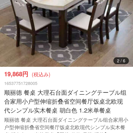
3
/
6
19,868円
(税込み)
16537751728005
顺丽德 餐桌 大理石台面ダイニングテーブル组
合家用小户型伸缩折叠省空间餐厅饭桌北欧现
代シンプル实木餐桌 胡白色 1.2米单餐桌
顺丽德 餐桌 大理石台面ダイニングテーブル组合家用小
户型伸缩折叠省空间餐厅饭桌北欧现代シンプル实木餐