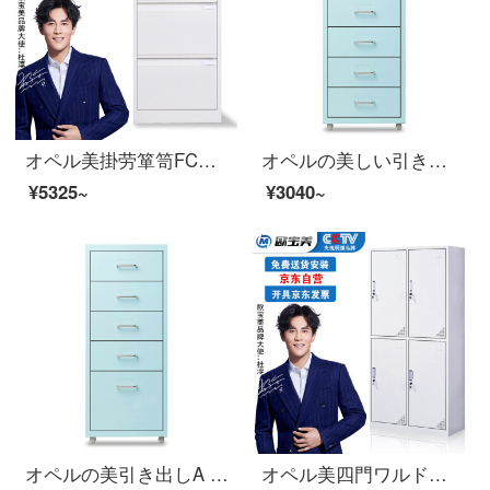
オペル美掛劳箪笥FC吊り上げチェスト三斗カード箱立式引出し資料棚A 4鉄皮棚白加厚金
オペルの美しい引き出しA 4ファイルの低いキャビネットの事務室の物の6階の斗の収納棚の浅い青色
¥5325~
¥3040~
オペルの美引き出しA 4ファイルの低いキャビネットの事務室の物の5階の斗の収納の箱の浅い青色
オペル美四門ワルドラックロッカーロッカーロッカー