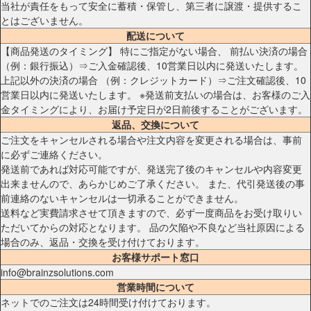
当社が責任をもって安全に蓄積・保管し、第三者に譲渡・提供するこ
とはございません。
配送について
【商品発送のタイミング】 特にご指定がない場合、 前払い決済の場合
（例：銀行振込）⇒ご入金確認後、10営業日以内に発送いたします。
上記以外の決済の場合 （例：クレジットカード）⇒ご注文確認後、10
営業日以内に発送いたします。 ※発送前支払いの場合は、お客様のご入
金タイミングにより、お届け予定日が2日前後することがございます。
返品、交換について
ご注文をキャンセルされる場合や注文内容を変更される場合は、事前
に必ずご連絡ください。
発送前であれば対応可能ですが、発送完了後のキャンセルや内容変更
出来ませんので、あらかじめご了承ください。 また、代引発送後の事
前連絡のないキャンセルは一切承ることができません。
送料など実費請求させて頂きますので、必ず一度商品をお受け取りい
ただいてからの対応となります。 品の欠陥や不良など当社原因による
場合のみ、返品・交換を受け付けております。
お客様サポート窓口
info@brainzsolutions.com
営業時間について
ネットでのご注文は24時間受け付けております。