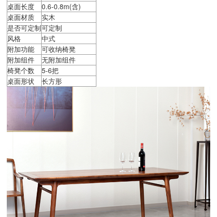
桌面长度
0.6-0.8m(含)
桌面材质
实木
是否可定制
可定制
风格
中式
附加功能
可收纳椅凳
附加组件
无附加组件
椅凳个数
5-6把
桌面形状
长方形