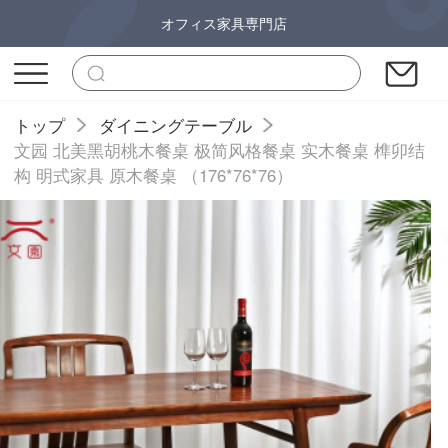
オフィス家具専門店
トップ
ダイニングテーブル
文园 北美黑胡桃木餐桌 极简风格餐桌 实木餐桌 榫卯结
构 明式家具 原木餐桌 （176*76*76）