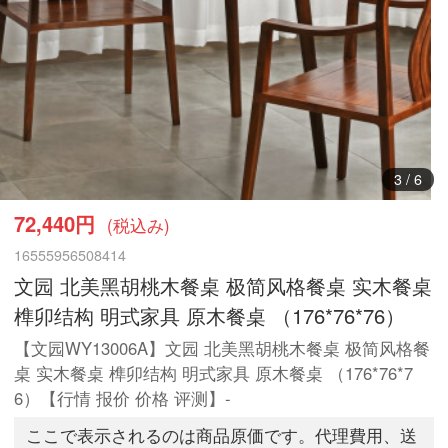
3
/
6
72,440円
(税込み)
16555956508414
文园 北美黑胡桃木餐桌 极简风格餐桌 实木餐桌
榫卯结构 明式家具 原木餐桌 （176*76*76）
【文园WY13006A】文园 北美黑胡桃木餐桌 极简风格餐
桌 实木餐桌 榫卯结构 明式家具 原木餐桌 （176*76*7
6）【行情 报价 价格 评测】-
ここで表示されるのは商品原価です。代理費用、送