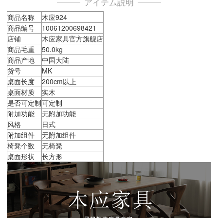
アイテム説明
商品名称
木应924
商品编号
10061200698421
店铺
木应家具官方旗舰店
商品毛重
50.0kg
商品产地
中国大陆
货号
MK
桌面长度
200cm以上
桌面材质
实木
是否可定制
可定制
附加功能
无附加功能
风格
日式
附加组件
无附加组件
椅凳个数
无椅凳
桌面形状
长方形