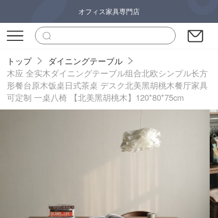
オフィス家具専門店
トップ
ダイニングテーブル
木应 全实木ダイニングテーブル组合北欧シンプル长方
形餐台原木饭桌日式茶桌 デスク北美黑胡桃木餐厅家具
可定制 一桌八椅 【北美黑胡桃木】120*80*75cm