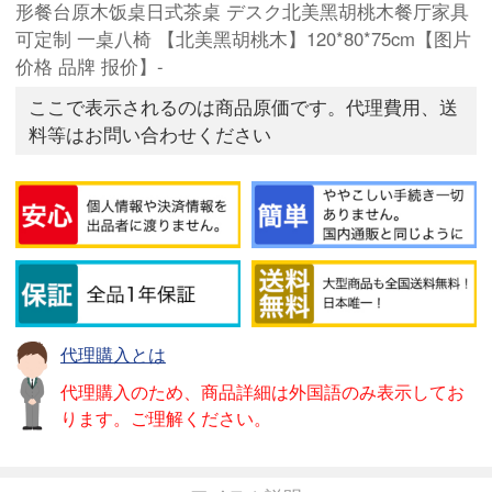
形餐台原木饭桌日式茶桌 デスク北美黑胡桃木餐厅家具
可定制 一桌八椅 【北美黑胡桃木】120*80*75cm【图片
价格 品牌 报价】-
ここで表示されるのは商品原価です。代理費用、送
料等はお問い合わせください
代理購入とは
代理購入のため、商品詳細は外国語のみ表示してお
ります。ご理解ください。