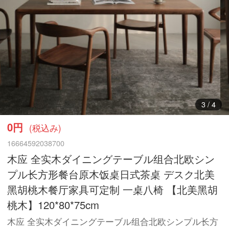
3
/
4
0円
(税込み)
16664592038700
木应 全实木ダイニングテーブル组合北欧シン
プル长方形餐台原木饭桌日式茶桌 デスク北美
黑胡桃木餐厅家具可定制 一桌八椅 【北美黑胡
桃木】120*80*75cm
木应 全实木ダイニングテーブル组合北欧シンプル长方