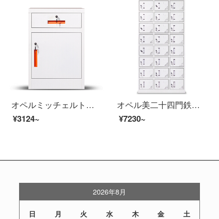
オペルミッチェルト资料棚机の下にあるイベントキャビネットのミニキャビネット。
オペル美二十四門鉄皮ワルドロッブ社員ロッカー0.7 MMの厚いお金
¥3124~
¥7230~
2026年8月
日
月
火
水
木
金
土