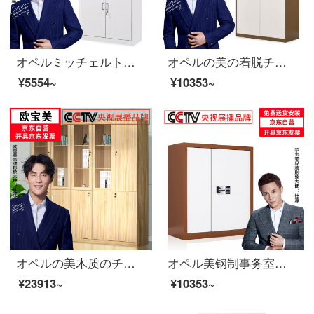
オペルミッチェルトオフィスキャビネット鋼製のブリーフィングキャビネットのアーカイブキャビネットの中の二斗チェーストの厚いお金
オペルの美の着脱チェイストの資料の箱の事務棚の書類棚の鉄の皮の戸棚の証明の箱の茶色
¥5554~
¥10353~
オペルの美木质のチェーストの书类棚の床につく式の资料の箱の棚の板式の书棚の现代の简约の金の5つの书棚の2000*400*2000
オペル美钢制事务室チャイスト电子暗号ロックチェスト资料保険箱カレーホワイト
¥23913~
¥10353~