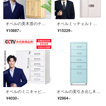
オペルの美木质のチェーストのファイル棚の床につく式の资料の箱の棚の板式の书棚の近代的な简约の金の大きいものの800*400*2000
オペルミッチェルト電子チェイスファイルキャビネットのパスワードキャビネットの電子錠の分離式
¥10887~
¥15229~
オペルのミニキャビネットのチェーストのキャビネットの鉄の皮のキャビネットの引き出しの資料の箱の書類棚のキャビネットの保管棚は6斗の下にあります。
オペルの美引き出しA 4ファイルの低いキャビネットの事務室の物の5階の斗の収納の箱の浅い青色
¥4030~
¥2964~