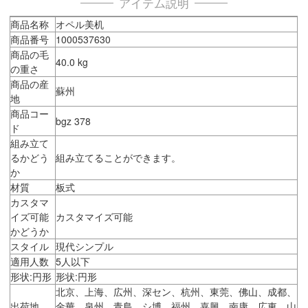
アイテム説明
商品名称
オペル美机
商品番号
1000537630
商品の毛
40.0 kg
の重さ
商品の産
蘇州
地
商品コー
bgz 378
ド
組み立て
るかどう
組み立てることができます。
か
材質
板式
カスタマ
イズ可能
カスタマイズ可能
かどうか
スタイル
現代シンプル
適用人数
5人以下
形状:円形
形状:円形
北京、上海、広州、深セン、杭州、東莞、佛山、成都、
出荷地
金華、泉州、青島、シ博、福州、嘉興、南康、広東、山