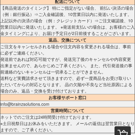
配送について
【商品発送のタイミング】 特にご指定がない場合、 前払い決済の場合
（例：銀行振込）⇒ご入金確認後、10営業日以内に発送いたします。
上記以外の決済の場合 （例：クレジットカード）⇒ご注文確認後、10
営業日以内に発送いたします。 ※発送前支払いの場合は、お客様のご入
金タイミングにより、お届け予定日が2日前後することがございます。
返品、交換について
ご注文をキャンセルされる場合や注文内容を変更される場合は、事前
に必ずご連絡ください。
発送前であれば対応可能ですが、発送完了後のキャンセルや内容変更
出来ませんので、あらかじめご了承ください。 また、代引発送後の事
前連絡のないキャンセルは一切承ることができません。
送料など実費請求させて頂きますので、必ず一度商品をお受け取りい
ただいてからの対応となります。 品の欠陥や不良など当社原因による
場合のみ、返品・交換を受け付けております。
お客様サポート窓口
info@brainzsolutions.com
営業時間について
ネットでのご注文は24時間受け付けております。
※土日祝祭日はお休みをいただきます。 メールの返信は翌営業日となり
ますので、ご了承ください。