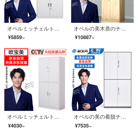
オペルミッチェルトのオフィスキャビネットの鋼製の鉄の皮の箱の資料の箱の書類棚の保管棚の偏りの三保のチエストの厚い金
オペルの美木质のチェーストのファイル棚の床につく式の资料の箱の棚の板式の书棚の现代の简约の金は2节の800*400*2000を通します。
¥5859~
¥10887~
オペルミッチェルトオフィスキャビネット鋼製のブリーフィングキャビネットの資料棚のアーカイブキャビネット
オペルの美の着脱チェイストの資料の箱の書類棚の鋼製の鉄の皮の箱の倉庫は双節の箱を通して1850*900*400を通します
¥4030~
¥7535~