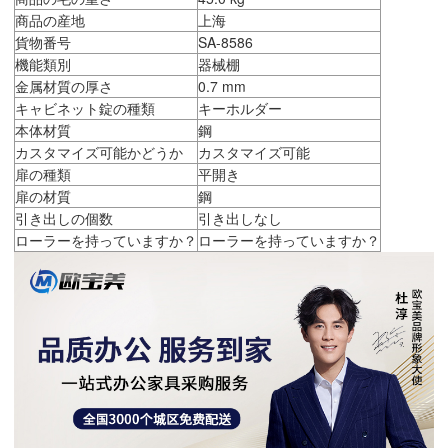
商品の産地
上海
貨物番号
SA-8586
機能類別
器械棚
金属材質の厚さ
0.7 mm
キャビネット錠の種類
キーホルダー
本体材質
鋼
カスタマイズ可能かどうか
カスタマイズ可能
扉の種類
平開き
扉の材質
鋼
引き出しの個数
引き出しなし
ローラーを持っていますか？
ローラーを持っていますか？