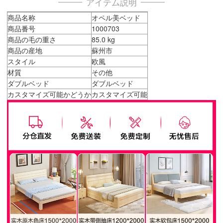
アイテム説明
商品名称
オペル美ベッド
商品番号
1000703
商品の毛の重さ
85.0 kg
商品の産地
蘇州市
スタイル
欧風
材質
その他
ダブルベッド
ダブルベッド
カスタマイズ可能かどうか
カスタマイズ可能