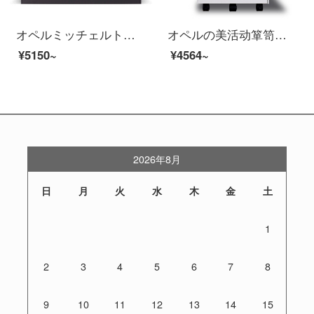
オペルミッチェルト資料棚の下駄箱の茶箱の入り口の戸棚の灰色の760*900*400
オペルの美活动箪笥钢制テーブルの下に、労働者用キャビネットのチェイェストの资料棚の低いキャビネットを挂ける。
¥5150~
¥4564~
2026年8月
日
月
火
水
木
金
土
1
2
3
4
5
6
7
8
9
10
11
12
13
14
15