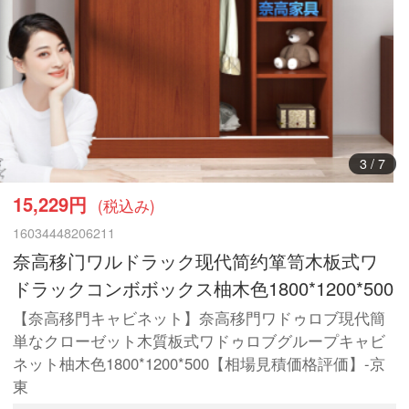
3
/
7
15,229円
(税込み)
16034448206211
奈高移门ワルドラック现代简约箪笥木板式ワ
ドラックコンボボックス柚木色1800*1200*500
【奈高移門キャビネット】奈高移門ワドゥロブ現代簡
単なクローゼット木質板式ワドゥロブグループキャビ
ネット柚木色1800*1200*500【相場見積価格評価】-京
東