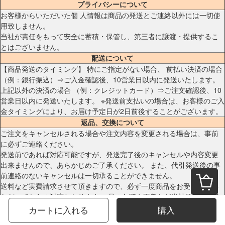
プライバシーについて
お客様からいただいた個 人情報は商品の発送とご連絡以外には一切使
用致しません。
当社が責任をもって安全に蓄積・保管し、第三者に譲渡・提供するこ
とはございません。
配送について
【商品発送のタイミング】 特にご指定がない場合、 前払い決済の場合
（例：銀行振込）⇒ご入金確認後、10営業日以内に発送いたします。
上記以外の決済の場合 （例：クレジットカード）⇒ご注文確認後、10
営業日以内に発送いたします。 ※発送前支払いの場合は、お客様のご入
金タイミングにより、お届け予定日が2日前後することがございます。
返品、交換について
ご注文をキャンセルされる場合や注文内容を変更される場合は、事前
に必ずご連絡ください。
発送前であれば対応可能ですが、発送完了後のキャンセルや内容変更
出来ませんので、あらかじめご了承ください。 また、代引発送後の事
前連絡のないキャンセルは一切承ることができません。
送料など実費請求させて頂きますので、必ず一度商品をお受け取りい
ただいてからの対応となります。 品の欠陥や不良など当社原因による
場合のみ、返品・交換を受け付けております。
カートに入れる
購入
お客様サポート窓口