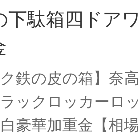
の下駄箱四ドア
金
ク鉄の皮の箱】奈
ラックロッカーロッ
白豪華加重金【相