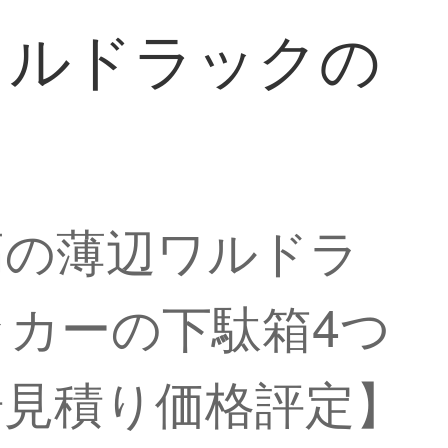
ワルドラックの
高の薄辺ワルドラ
カーの下駄箱4つ
場見積り価格評定】