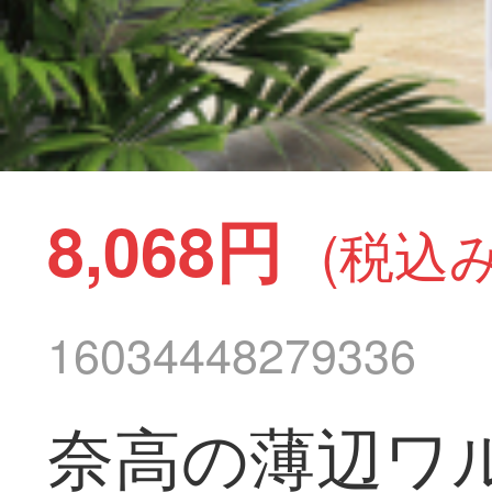
8,068円
(税込み
16034448279336
奈高の薄辺ワ