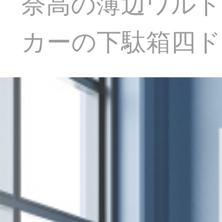
奈高の薄辺ワル
カーの下駄箱四ド