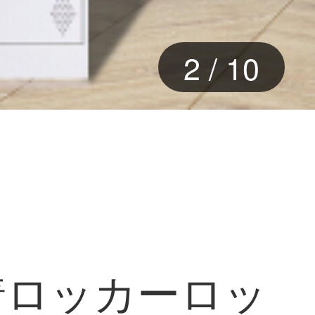
2
/
10
着ロッカーロッ