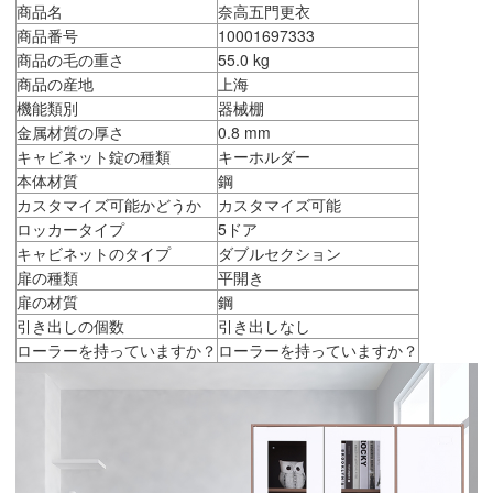
商品名
奈高五門更衣
商品番号
10001697333
商品の毛の重さ
55.0 kg
商品の産地
上海
機能類別
器械棚
金属材質の厚さ
0.8 mm
キャビネット錠の種類
キーホルダー
本体材質
鋼
カスタマイズ可能かどうか
カスタマイズ可能
ロッカータイプ
5ドア
キャビネットのタイプ
ダブルセクション
扉の種類
平開き
扉の材質
鋼
引き出しの個数
引き出しなし
ローラーを持っていますか？
ローラーを持っていますか？