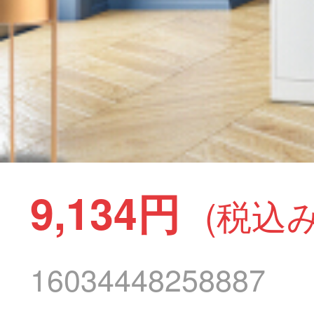
9,134円
(税込み
16034448258887