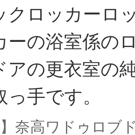
ックロッカーロ
カーの浴室係の
ドアの更衣室の
取っ手です。
ク】奈高ワドゥロブ