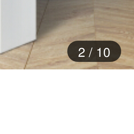
2
/
10