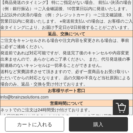
【商品発送のタイミング】 特にご指定がない場合、 前払い決済の場合
（例：銀行振込）⇒ご入金確認後、10営業日以内に発送いたします。
上記以外の決済の場合 （例：クレジットカード）⇒ご注文確認後、10
営業日以内に発送いたします。 ※発送前支払いの場合は、お客様のご入
金タイミングにより、お届け予定日が2日前後することがございます。
返品、交換について
ご注文をキャンセルされる場合や注文内容を変更される場合は、事前
に必ずご連絡ください。
発送前であれば対応可能ですが、発送完了後のキャンセルや内容変更
出来ませんので、あらかじめご了承ください。 また、代引発送後の事
前連絡のないキャンセルは一切承ることができません。
送料など実費請求させて頂きますので、必ず一度商品をお受け取りい
ただいてからの対応となります。 品の欠陥や不良など当社原因による
場合のみ、返品・交換を受け付けております。
お客様サポート窓口
info@brainzsolutions.com
営業時間について
ネットでのご注文は24時間受け付けております。
※土日祝祭日はお休みをいただきます。 メールの返信は翌営業日となり
ますので、ご了承ください。
カートに入れる
購入