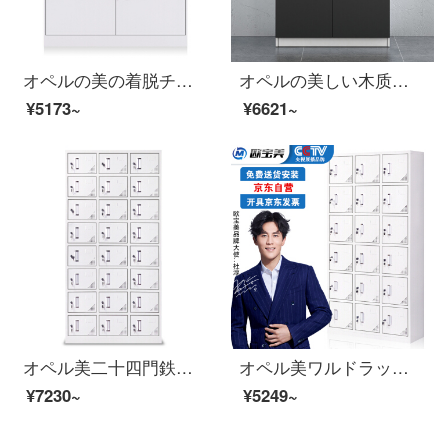
オペルの美の着脱チェイトキャビネットの資料の箱のロッカーの鉄の皮の戸棚の暖かさの白色の1030高
オペルの美しい木质の靴の箱の保管棚のお茶の食器棚の低い戸棚のベランダの戸棚の黒色の2つの靴の箱
¥5173~
¥6621~
オペル美二十四門鉄皮ワルドロッブ社員ロッカー0.7 MMの厚いお金
オペル美ワルドラックブリキの皮のロッカー18ドアワルドラック多ドアの食器棚の下駄箱
¥7230~
¥5249~