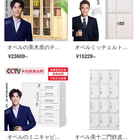
オペルの美木质のチェーストボード式の床に置く资料の箱の书类の箱はガラスの简约な书棚の事务库の事务库の収纳の箱の組合せの金を持ちます2000*320*1800
オペルミッチェルト電子チェイスファイルキャビネットのパスワードキャビネットの電子錠の分離式
¥23609~
¥15229~
オペルのミニキャビネットのチェーストのキャビネットの鉄の皮のキャビネットの引き出しの資料の箱の書類棚のキャビネットの保管棚は6斗の下にあります。
オペル美十二門鉄皮ワルドロッブ社員ロッカー0.7 MMの厚いお金