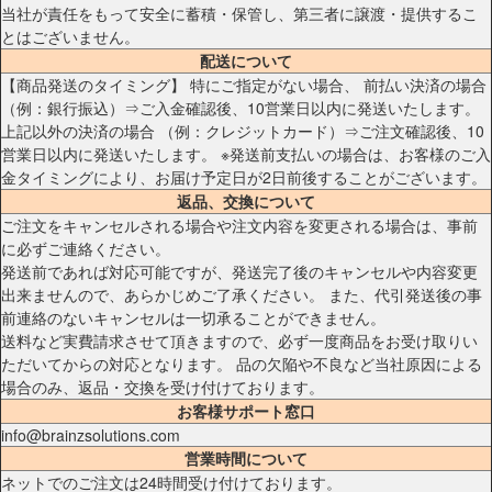
当社が責任をもって安全に蓄積・保管し、第三者に譲渡・提供するこ
とはございません。
配送について
【商品発送のタイミング】 特にご指定がない場合、 前払い決済の場合
（例：銀行振込）⇒ご入金確認後、10営業日以内に発送いたします。
上記以外の決済の場合 （例：クレジットカード）⇒ご注文確認後、10
営業日以内に発送いたします。 ※発送前支払いの場合は、お客様のご入
金タイミングにより、お届け予定日が2日前後することがございます。
返品、交換について
ご注文をキャンセルされる場合や注文内容を変更される場合は、事前
に必ずご連絡ください。
発送前であれば対応可能ですが、発送完了後のキャンセルや内容変更
出来ませんので、あらかじめご了承ください。 また、代引発送後の事
前連絡のないキャンセルは一切承ることができません。
送料など実費請求させて頂きますので、必ず一度商品をお受け取りい
ただいてからの対応となります。 品の欠陥や不良など当社原因による
場合のみ、返品・交換を受け付けております。
お客様サポート窓口
info@brainzsolutions.com
営業時間について
ネットでのご注文は24時間受け付けております。