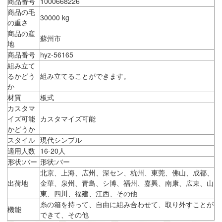
商品番号
1000668226
商品の毛
30000 kg
の重さ
商品の産
蘇州市
地
商品番号
hyz-56165
組み立て
るかどう
組み立てることができます。
か
材質
板式
カスタマ
イズ可能
カスタマイズ可能
かどうか
スタイル
現代シンプル
適用人数
16-20人
形状:バー
形状:バー
北京、上海、広州、深セン、杭州、東莞、佛山、成都、
出荷地
金華、泉州、青島、シ博、福州、嘉興、南康、広東、山
東、四川、福建、江西、その他
糸の箱を持って、自由に組み合わせて、取り外すことが
機能
できて、その他