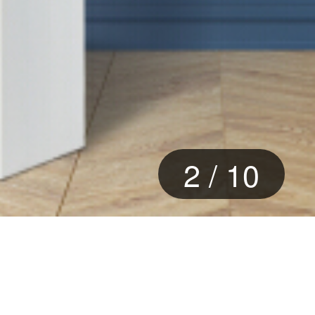
2
/
10