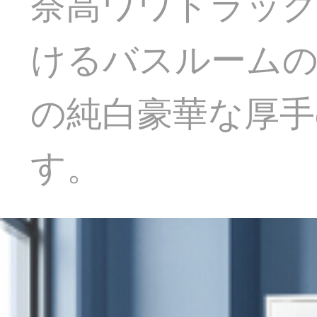
奈高ワワドラッ
けるバスルーム
の純白豪華な厚
す。