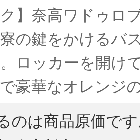
ック】奈高ワドゥロ
、寮の鍵をかけるバ
。ロッカーを開け
で豪華なオレンジ
るのは商品原価です